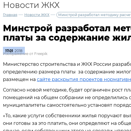
Новости ЖКХ
—
—
Главная
Новости ЖКХ
Минстрой разработал методику расче
Минстрой разработал мет
платы за содержание жи
17.01
2018
Изображение от Freepik
Министерство строительства и ЖКХ России разраб
определению размера платы за содержание жило
размещен на
сайте раскрытия проектов нормативн
Согласно новой методике, будет органичен рост п
помещений на общем собрании не определились с
муниципалитеты самостоятельно установят порядо
«То, какие услуги собственники жилья поручают 
они готовы за это платить, они определяют на общ
случае, если собственники этого не сделали, упр