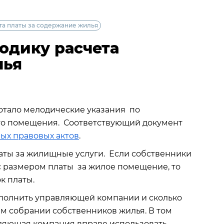
та платы за содержание жилья
одику расчета
лья
отало мелодические указания по
го помещения. Соответствующий документ
ых правовых актов
.
латы за жилищные услуги. Если собственники
 размером платы за жилое помещение, то
к платы.
выполнить управляющей компании и сколько
ем собрании собственников жилья. В том
авляющая компания вправе использовать