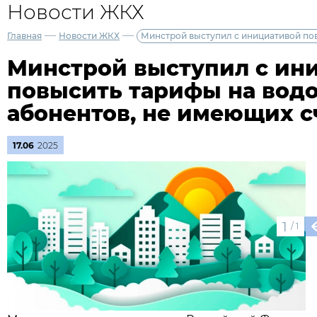
Новости ЖКХ
—
—
Главная
Новости ЖКХ
Минстрой выступил с инициативой по
Минстрой выступил с ин
повысить тарифы на вод
абонентов, не имеющих с
17.06
2025
1
/
1